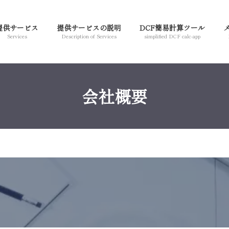
提供サービス
提供サービスの説明
DCF簡易計算ツール
Services
Description of Services
simplified DCF calc-app
会社概要