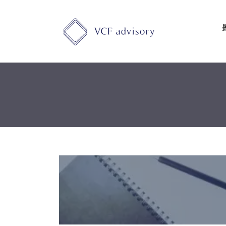
コ
ナ
ン
ビ
テ
ゲ
ン
ー
ツ
シ
へ
ョ
ス
ン
キ
に
ッ
移
プ
動