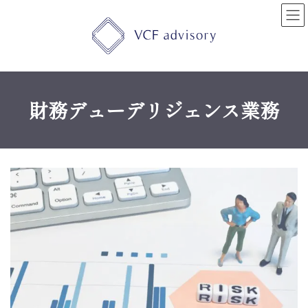
コ
ナ
ン
ビ
テ
ゲ
ン
ー
ツ
シ
へ
ョ
ス
ン
キ
に
財務デューデリジェンス業務
ッ
移
プ
動